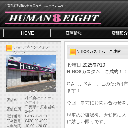
千葉県市原市の中古車ならヒューマンエイト
ショップインフォメー
N-BOXカスタム ご成約！
ション
投稿日
2025/07/19
N-BOXカスタム ご成約！！
Gさま、Sさま、このたびは
ます！
株式会社ヒューマ
店舗名
ンエイト
今回、事前にお問い合わせを
千葉県市原市岩崎
店舗住所
1-4-4
現車のご確認後、大変気に入
電話番号
0436-26-4651
FAX番号
0436-26-4652
に嬉しい限りです。
営業時間
10:00～20:00