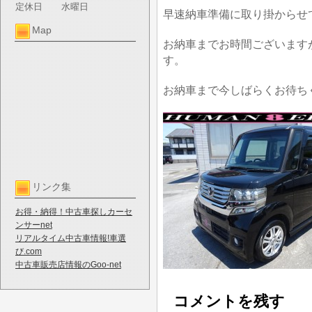
定休日
水曜日
早速納車準備に取り掛からせ
Map
お納車までお時間ございます
す。
お納車まで今しばらくお待ち
リンク集
お得・納得！中古車探しカーセ
ンサーnet
リアルタイム中古車情報!車選
び.com
中古車販売店情報のGoo-net
コメントを残す