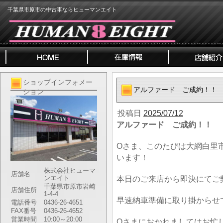
千葉県市原市の中古車ならヒューマンエイト
ショップインフォメー
アルファード ご成約！！
ション
投稿日
2025/07/12
アルファード ご成約！！
Oさま、このたびは大網白里
います！
株式会社ヒューマ
店舗名
ンエイト
本日のご来店から即決にてご
千葉県市原市岩崎
店舗住所
1-4-4
早速納車準備に取り掛からせ
電話番号
0436-26-4651
FAX番号
0436-26-4652
営業時間
10:00～20:00
Oさまにおかれましてはお忙