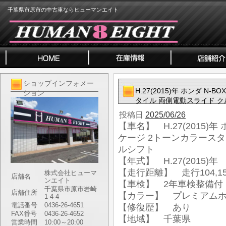
千葉県市原市の中古車ならヒューマンエイト
ショップインフォメー
H.27(2015)年 ホンダ N
ション
タイル 両側電動スライド ク
投稿日
2025/06/26
【車名】 H.27(2015)年
ケージ 2トーンカラースタ
ルシフト
【年式】 H.27(2015)年
【走行距離】 走行104,15
株式会社ヒューマ
店舗名
ンエイト
【車検】 2年車検整備付
千葉県市原市岩崎
店舗住所
【カラー】 プレミアムホ
1-4-4
電話番号
0436-26-4651
【修復歴】 あり
FAX番号
0436-26-4652
【地域】 千葉県
営業時間
10:00～20:00