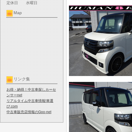
定休日
水曜日
Map
リンク集
お得・納得！中古車探しカーセ
ンサーnet
リアルタイム中古車情報!車選
び.com
中古車販売店情報のGoo-net