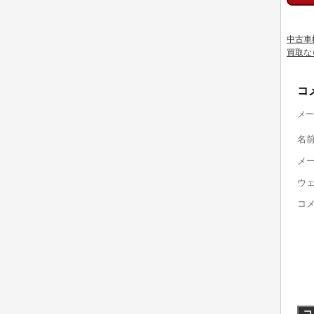
中古車
買取な
コ
メー
名
メ
ウ
コ