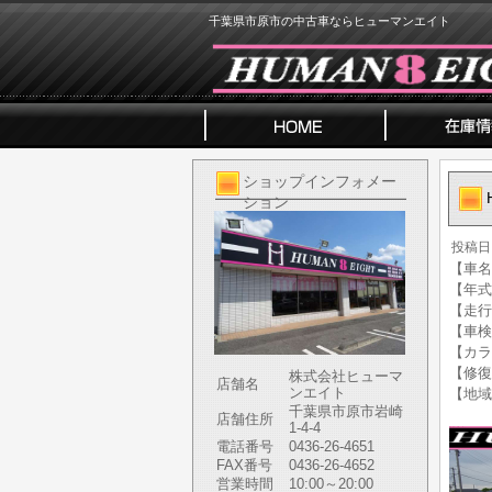
千葉県市原市の中古車ならヒューマンエイト
ショップインフォメー
ション
投稿日
【車名】
【年式】
【走行
【車検
【カラ
【修復
株式会社ヒューマ
店舗名
ンエイト
【地域
千葉県市原市岩崎
店舗住所
1-4-4
電話番号
0436-26-4651
FAX番号
0436-26-4652
営業時間
10:00～20:00