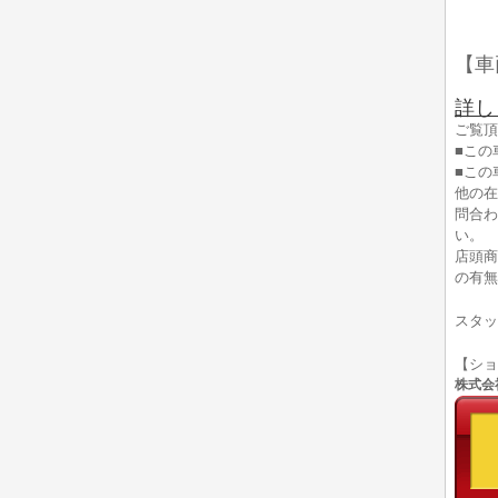
【車
詳し
ご覧頂
■この
■この
他の在
問合わ
い。
店頭商
の有無
スタッ
【シ
株式会社