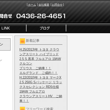
ホーム
会社概要
お問合せ
新着記事
ウン
H.25(2013)年 トヨタ クラウ
ンアスリート ハイブリッド
2.5 S 黒革 フルエアロ 19AW
ン
クルコン
プリウス ご納車！！
エルグランド ご成約！！
H.22(2010)年 トヨタ マークX
2.5 250G Sパッケージ リラッ
クスセレクション RDS仕様
19AW フルエアロ
クラウンアスリートHV ご納
車！！
フリーワード検索