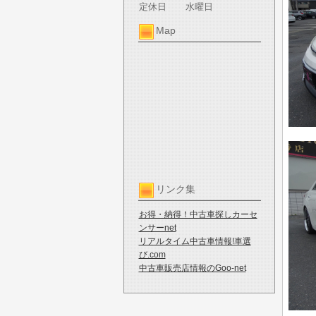
定休日
水曜日
Map
リンク集
お得・納得！中古車探しカーセ
ンサーnet
リアルタイム中古車情報!車選
び.com
中古車販売店情報のGoo-net