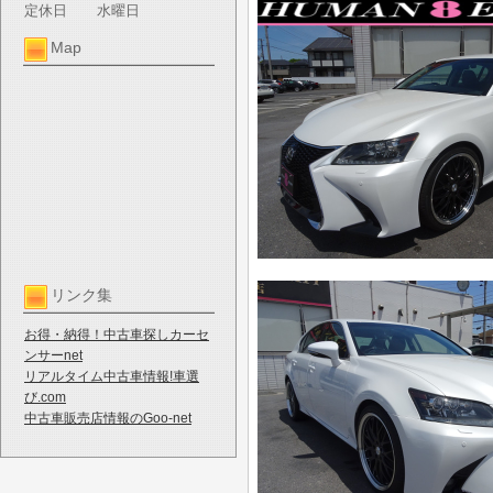
定休日
水曜日
Map
リンク集
お得・納得！中古車探しカーセ
ンサーnet
リアルタイム中古車情報!車選
び.com
中古車販売店情報のGoo-net