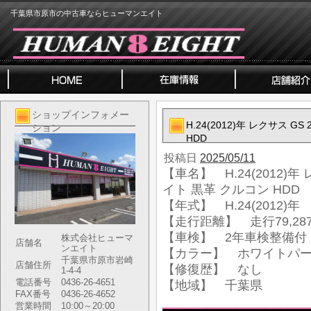
千葉県市原市の中古車ならヒューマンエイト
ショップインフォメー
H.24(2012)年 レクサス G
ション
HDD
投稿日
2025/05/11
【車名】 H.24(2012)年 
イト 黒革 クルコン HDD
【年式】 H.24(2012)年
【走行距離】 走行79,287
【車検】 2年車検整備付
株式会社ヒューマ
店舗名
ンエイト
【カラー】 ホワイトパ
千葉県市原市岩崎
店舗住所
【修復歴】 なし
1-4-4
電話番号
0436-26-4651
【地域】 千葉県
FAX番号
0436-26-4652
営業時間
10:00～20:00