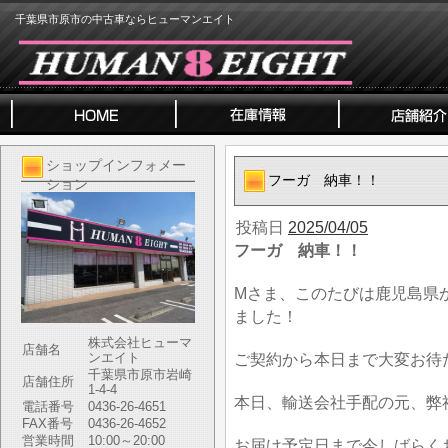
千葉県市原市の中古車ならヒューマンエイト
ショップインフォメー
フーガ 納車！！
ション
投稿日
2025/04/05
フーガ 納車！！
Mさま、このたびは鹿児島県
ました！
株式会社ヒューマ
店舗名
ンエイト
ご契約から本日まで大変お待
千葉県市原市岩崎
店舗住所
1-4-4
本日、輸送会社手配の元、弊
電話番号
0436-26-4651
FAX番号
0436-26-4652
営業時間
10:00～20:00
お届け予定日まで今しばらく