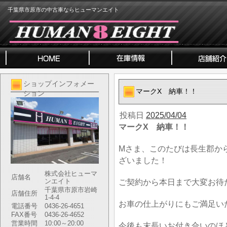
千葉県市原市の中古車ならヒューマンエイト
ショップインフォメー
マークX 納車！！
ション
投稿日
2025/04/04
マークX 納車！！
Mさま、このたびは長生郡か
ざいました！
株式会社ヒューマ
店舗名
ンエイト
ご契約から本日まで大変お待
千葉県市原市岩崎
店舗住所
1-4-4
お車の仕上がりにもご満足い
電話番号
0436-26-4651
FAX番号
0436-26-4652
営業時間
10:00～20:00
今後も末長いお付き合いのほ