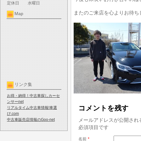
定休日
水曜日
またのご来店を心よりお待ち
Map
リンク集
お得・納得！中古車探しカーセ
ンサーnet
コメントを残す
リアルタイム中古車情報!車選
び.com
メールアドレスが公開され
中古車販売店情報のGoo-net
必須項目です
名前
*