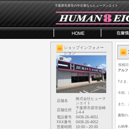
千葉県市原市の中古車ならヒューマンエイト
ショップインフォメー
ション
投稿日
アルフ
Tさま
今回、
株式会社ヒューマ
店舗名
ンエイト
また、
千葉県市原市岩崎
店舗住所
1-4-4
書類の
電話番号
0436-26-4651
FAX番号
0436-26-4652
お納車
営業時間
10:00～20:00