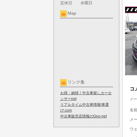
定休日
水曜日
Map
リンク集
コ
お得・納得！中古車探しカーセ
ンサーnet
メー
リアルタイム中古車情報!車選
名
び.com
中古車販売店情報のGoo-net
メ
ウ