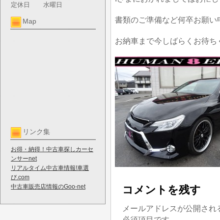
定休日
水曜日
書類のご準備など何卒お願い
Map
お納車まで今しばらくお待ち
リンク集
お得・納得！中古車探しカーセ
ンサーnet
リアルタイム中古車情報!車選
び.com
中古車販売店情報のGoo-net
コメントを残す
メールアドレスが公開され
必須項目です