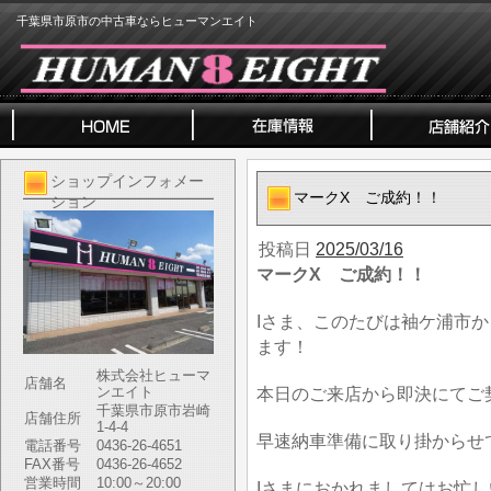
千葉県市原市の中古車ならヒューマンエイト
ショップインフォメー
マークX ご成約！！
ション
投稿日
2025/03/16
マークX ご成約！！
Iさま、このたびは袖ケ浦市
ます！
株式会社ヒューマ
店舗名
ンエイト
本日のご来店から即決にてご
千葉県市原市岩崎
店舗住所
1-4-4
早速納車準備に取り掛からせ
電話番号
0436-26-4651
FAX番号
0436-26-4652
営業時間
10:00～20:00
Iさまにおかれましてはお忙