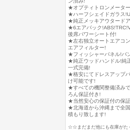
ン済み!
★オプティトロンメーター
★ハーフシェイドガラス!U
★純正メッキアウタードア
★6エアバック!ABS!TR
後席パワーシート付!
★左右独立オートエアコン
エアフィルター!
★フィッシャーパネル!バ
★純正ウッドハンドル!純
一式完備!
★格安にてドレスアップ
け可能です!
★すべての機関整備済みで
ろん保証付き!
★当然安心の保証付の保証
★北海道から沖縄まで全国
積もり致します!
☆☆まだまだ他にも在庫がた