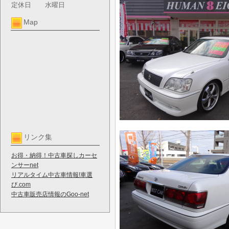
定休日
水曜日
Map
リンク集
お得・納得！中古車探しカーセ
ンサーnet
リアルタイム中古車情報!車選
び.com
中古車販売店情報のGoo-net