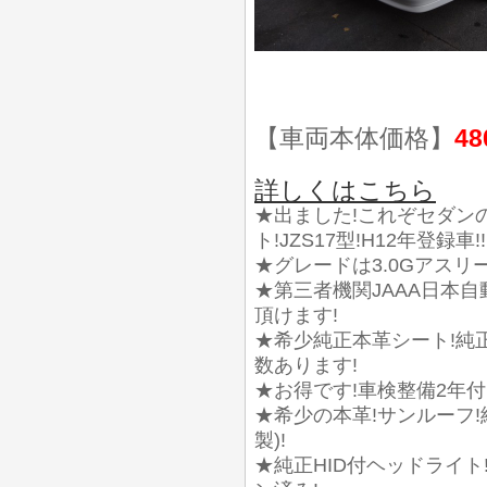
【車両本体価格】
48
詳しくはこちら
★出ました!これぞセダン
ト!JZS17型!H12年登録車!!
★グレードは3.0Gアスリ
★第三者機関JAAA日本
頂けます!
★希少純正本革シート!純
数あります!
★お得です!車検整備2年付!実
★希少の本革!サンルーフ!
製)!
★純正HID付ヘッドライ