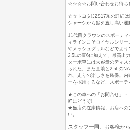
☆☆☆☆お問い合わせお待ち
☆☆トヨタ!JZS17系の詳細は
シャーシから鍛え直し高い運
11代目クラウンのスポーテ
ィラインこそロイヤルシリー
やメッシュグリルなどでより
2.5Lの直6に加えて、最高出力
ターボ車には大容量のディス
られた。また直墳と2.5Lの
れ、走りの楽しさを確保。内
ーを採用するなど、スポーテ
★この車への「お問合せ」・
軽にどうぞ!
★当店の在庫情報、お店への
い。
スタッフ一同、お客様か