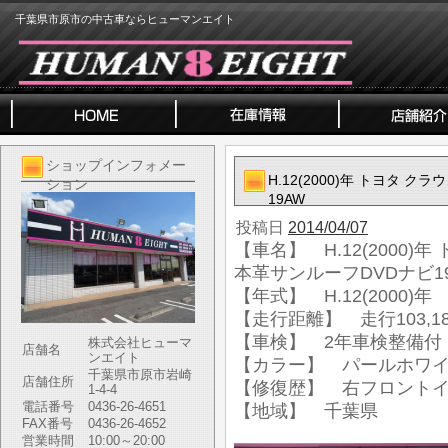
千葉県市原市の中古車ならヒューマンエイト
ショップインフォメー
H.12(2000)年 トヨタ 
ション
19AW
投稿日
2014/04/07
【車名】 H.12(2000)
本革サンルーフDVDナビ1
【年式】 H.12(2000)年
【走行距離】 走行103,18
【車検】 2年車検整備付
株式会社ヒューマ
店舗名
ンエイト
【カラー】 パールホワ
千葉県市原市岩崎
店舗住所
【修復歴】 右フロント
1-4-4
電話番号
0436-26-4651
【地域】 千葉県
FAX番号
0436-26-4652
営業時間
10:00～20:00